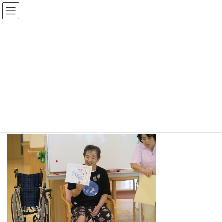
コ
ナ
ン
ビ
テ
ゲ
ン
ー
ツ
シ
通所だより ＃７２ 塗り絵コン
へ
ョ
クール 受賞！！
ス
ン
キ
に
ッ
移
2018年8月16日
プ
動
HOME
通所だより
通所だより ＃７２ 塗り絵コンクール 受賞！！