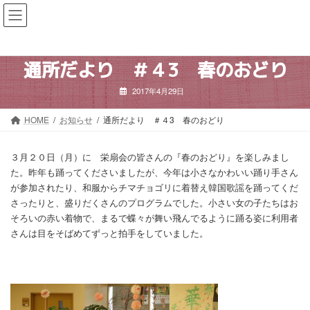
コ
ナ
ン
ビ
テ
ゲ
ン
ー
ツ
シ
通所だより ＃４3 春のおどり
へ
ョ
ス
ン
2017年4月29日
キ
に
ッ
移
HOME
お知らせ
通所だより ＃４3 春のおどり
プ
動
３月２０日（月）に 栄扇会の皆さんの『春のおどり』を楽しみまし
た。昨年も踊ってくださいましたが、今年は小さなかわいい踊り手さん
が参加されたり、和服からチマチョゴリに着替え韓国歌謡を踊ってくだ
さったりと、盛りだくさんのプログラムでした。小さい女の子たちはお
そろいの赤い着物で、まるで蝶々が舞い飛んでるように踊る姿に利用者
さんは目をそばめてずっと拍手をしていました。